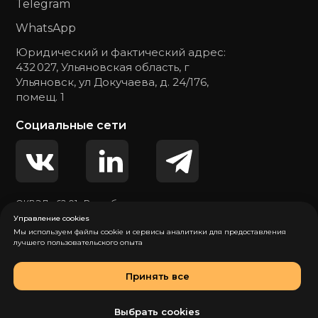
Telegram
WhatsApp
Юридический и фактический адрес:
432 027, Ульяновская область, г
Ульяновск, ул Докучаева, д. 24/176,
помещ. 1
Социальные сети
ОКВЭД - 62.01 «Разработка компьютерного
программного обеспечения»
Управление cookies
Мы используем файлы cookie и сервисы аналитики для предоставления
лучшего пользовательского опыта
Политика обработки персональных данных
Согласие на обработку персональных данных
Принять все
© 2026 Общество с ограниченной
ответственностью «Гратио». Все права
Выбрать cookies