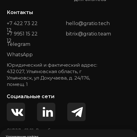
Контакты
+7 422 73 22
hello@gratio.tech
12
+7 9951 15 22
bitrix@gratio.team
12
Telegram
WhatsApp
Юридический и фактический адрес:
432 027, Ульяновская область, г
Ульяновск, ул Докучаева, д. 24/176,
помещ. 1
Социальные сети
ОКВЭД - 62.01 «Разработка компьютерного
программного обеспечения»
Управление cookies