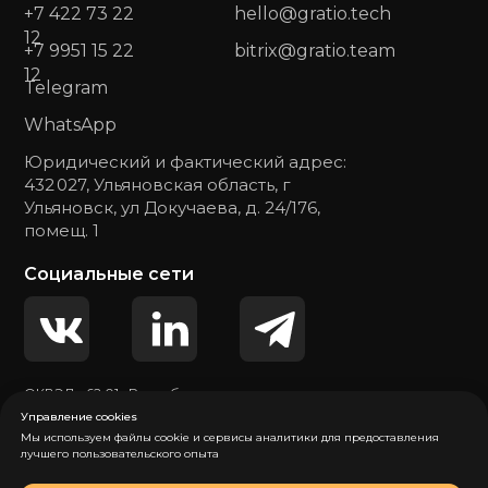
+7 422 73 22
hello@gratio.tech
12
+7 9951 15 22
bitrix@gratio.team
12
Telegram
WhatsApp
Юридический и фактический адрес:
432 027, Ульяновская область, г
Ульяновск, ул Докучаева, д. 24/176,
помещ. 1
Социальные сети
ОКВЭД - 62.01 «Разработка компьютерного
программного обеспечения»
Управление cookies
Мы используем файлы cookie и сервисы аналитики для предоставления
лучшего пользовательского опыта
Политика обработки персональных данных