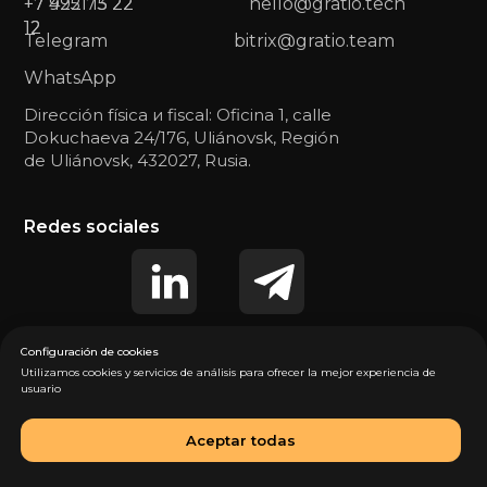
+7 422 73 22
+7 9951 15 22
hello@gratio.tech
12
12
Telegram
bitrix@gratio.team
WhatsApp
Dirección física и fiscal: Oficina 1, calle
Dokuchaeva 24/176, Uliánovsk, Región
de Uliánovsk, 432027, Rusia.
Redes sociales
Configuración de cookies
Utilizamos cookies y servicios de análisis para ofrecer la mejor experiencia de
usuario
Política de Privacidad
Aceptar todas
Consentimiento para el tratamiento de datos personales