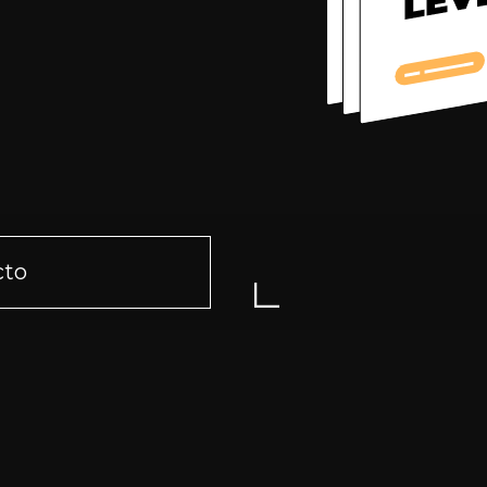
Contacto
+7 9951 15 22 12
cto
+7 422 73 22 12
arreras y
Telegram
WhatsApp
rrollo de
hello@gratio.tech
 para
bitrix@gratio.team
Dirección física и fiscal: Ofici