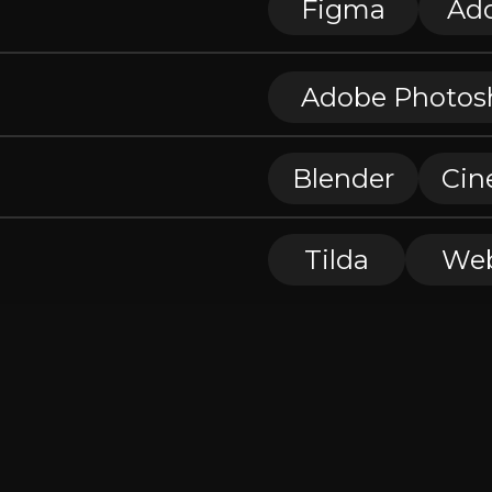
Figma
Ad
Adobe Photos
Blender
Cin
Tilda
We