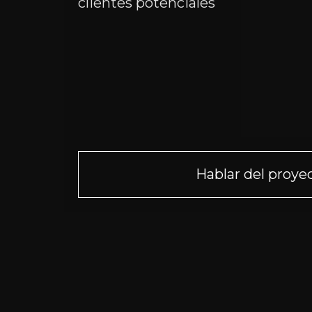
clientes potenciales
Navegación
Proyectos
Servicios
EvSpace Blog
Hablar del proye
Proyectos
Gratio.Team — p
pasantías
Carreras
GG.Gratio — desa
Pasantías
juegos digitales
empresas