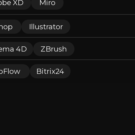
obe XD
Miro
hop
Illustrator
ema 4D
ZBrush
bFlow
Bitrix24