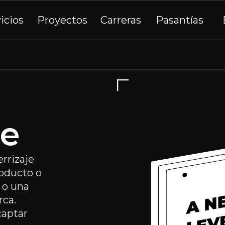
icios
Proyectos
Carreras
Pasantías
de
rrizaje
roducto o
 o una
rca.
captar