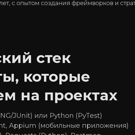
 лет, с опытом создания фреймворков и стра
 и сопровождение
, предоставление
кий стек
туры.
оддержке
 изображений,
ты, которые
ем на проектах
tNG/JUnit) или Python (PyTest)
ght, Appium (мобильные приложения)