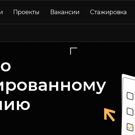
и
Проекты
Вакансии
Стажировка
о
ированному
нию