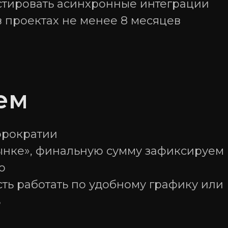
стировать асинхронные интеграции
в проектах не менее 8 месяцев
ем
юрократии
рынке», финальную сумму зафиксируем
ю
ть работать по удобному графику или
ь