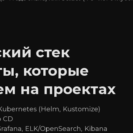
 и сопровождение
, предоставление
кий стек
туры.
оддержке
ты, которые
 изображений,
ем на проектах
Kubernetes (Helm, Kustomize)
o CD
rafana, ELK/OpenSearch, Kibana