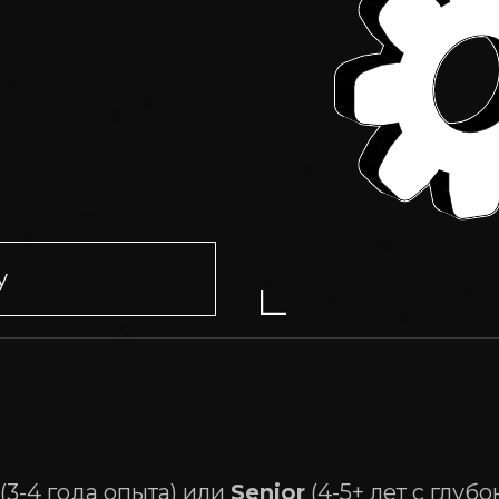
Контакты
+7 9951 15 22 12
+7 422 73 22 12
вакансии
Telegram
WhatsApp
зработка
hello@gratio.tech
для бизнеса
bitrix@gratio.team
у
Юридический и фактичес
адрес: 432 027, Ульяновска
область, г Ульяновск, ул
Докучаева, д. 24/176, помещ
граммного обеспечения»
Политика обработки персональных данных
тью «Гратио».
(3-4 года опыта) или
Senior
(4-5+ лет с глубо
237300009110.