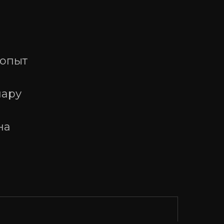
 опыт
пару
на