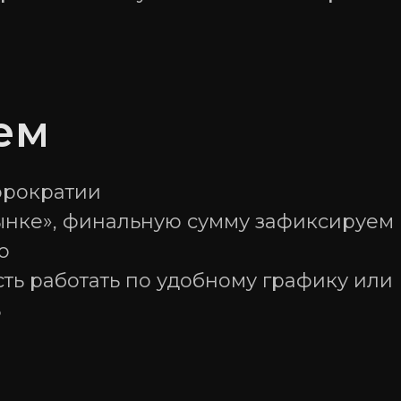
ем
юрократии
рынке», финальную сумму зафиксируем
ю
ть работать по удобному графику или
ь