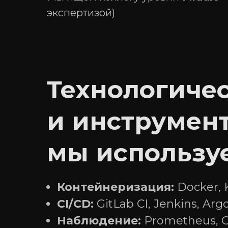
экспертизой)
Информация о видах деятельности организации:
1.01 Проектирование, разработка, модификация
программ для ЭВМ и баз данных.
2.01 Реализация программ для ЭВМ, баз данных
удаленного доступа.
Технологичес
4.01 Комплексное обслуживание ИТ-инфраструк
10.01 Деятельность по созданию, обучению и п
и инструмен
функционирования нейросетей, распознаванию
текста и речи.
мы использу
Контейнеризация:
Docker, 
CI/CD:
GitLab CI, Jenkins, Arg
Наблюдение:
Prometheus, G