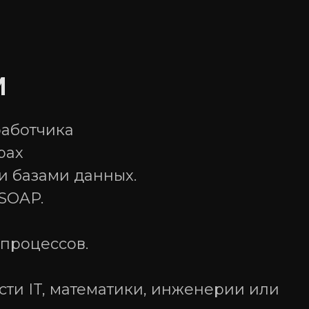
м
работчика
рах
 и базами данных.
 SOAP.
процессов.
ти IT, математики, инженерии или