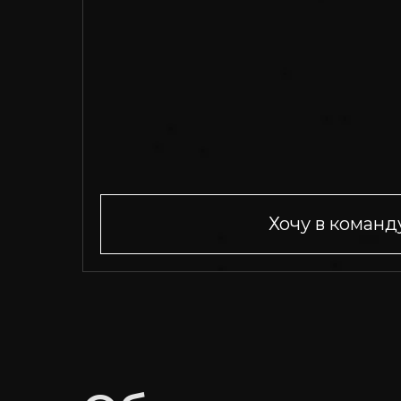
Навигация
Проекты
Услуги
Блог EvSpace
Проекты
Gratio.Team — 
и стажировки
Вакансии
GG.Gratio — ра
Стажировка
диджитал игр 
Хочу в команд
ОКВЭД - 62.01 «Разработка компьютерного про
© 2026 Общество с ограниченной ответственнос
Все права защищены. ИНН 7300022791. ОГРН: 1