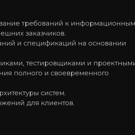
ование требований к информационны
 и сопровождение
нешних заказчиков.
, предоставление
даний и спецификаций на основании
туры.
чиками, тестировщиками и проектным
оддержке
 изображений,
ния полного и своевременного
рхитектуры систем.
ожений для клиентов.