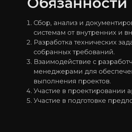
Обязанности
Информация о видах деятельности организации:
Сбор, анализ и документир
1.01 Проектирование, разработка, модификация
программ для ЭВМ и баз данных.
системам от внутренних и в
2.01 Реализация программ для ЭВМ, баз данных
Разработка технических за
удаленного доступа.
собранных требований.
4.01 Комплексное обслуживание ИТ-инфраструк
Взаимодействие с разработ
10.01 Деятельность по созданию, обучению и п
функционирования нейросетей, распознаванию
менеджерами для обеспече
текста и речи.
выполнения проектов.
Участие в проектировании а
Участие в подготовке предл