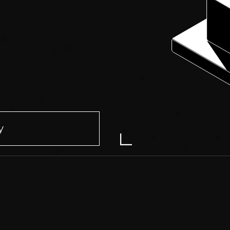
Контакты
+7 9951 15 22 12
+7 422 73 22 12
вакансии
Telegram
WhatsApp
зработка
hello@gratio.tech
для бизнеса
bitrix@gratio.team
у
Юридический и фактичес
адрес: 432 027, Ульяновска
область, г Ульяновск, ул
Докучаева, д. 24/176, помещ
граммного обеспечения»
Политика обработки персональных данных
тью «Гратио».
237300009110.