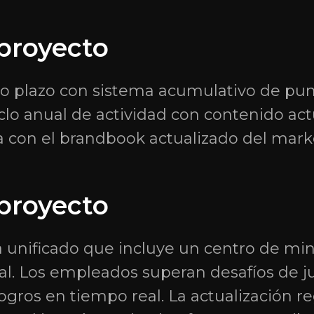
calle Dokuchaeva 24/176,
Uliánovsk, Región de Uliáno
 proyecto
432027, Rusia.
o plazo con sistema acumulativo de pun
Política de Privacidad
Conse
lo anual de actividad con contenido actu
con el brandbook actualizado del mark
 proyecto
nificado que incluye un centro de mini
bal. Los empleados superan desafíos de 
ogros en tiempo real. La actualización re