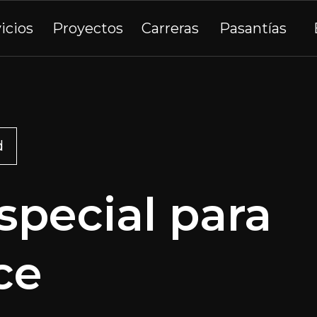
icios
Proyectos
Carreras
Pasantías
d
special para
ce