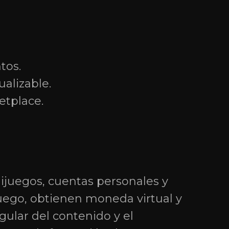
vsk,
tos.
ntimiento para el tratamiento de datos personales
alizable.
etplace.
juegos, cuentas personales y
juego, obtienen moneda virtual y
gular del contenido y el