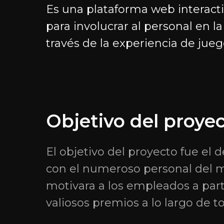
Es una plataforma web interact
para involucrar al personal en l
través de la experiencia de jueg
Navegación
Proyectos
Objetivo del proye
Servicios
EvSpace Blog
Proyectos
Gratio.Team — p
El objetivo del proyecto fue el 
pasantías
Carreras
con el numeroso personal del m
GG.Gratio — desa
motivara a los empleados a par
Pasantías
juegos digitales
valiosos premios a lo largo de t
empresas