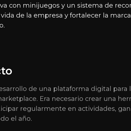
iva con minijuegos y un sistema de rec
a vida de la empresa y fortalecer la mar
o.
Contacto
cto
+7 9951 15 22 12
+7 422 73 22 12
arreras y
desarrollo de una plataforma digital para
Telegram
WhatsApp
arketplace. Era necesario crear una he
rrollo de
hello@gratio.tech
ticipar regularmente en actividades, ga
 para
bitrix@gratio.team
odo el año.
Dirección física и fiscal: Ofici