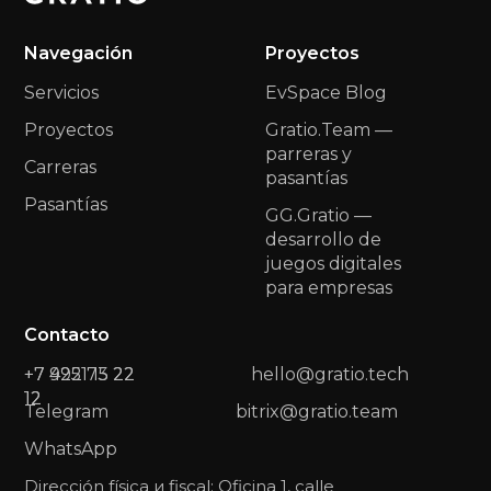
Navegación
Proyectos
Servicios
EvSpace Blog
Proyectos
Gratio.Team —
parreras y
Carreras
pasantías
Pasantías
GG.Gratio —
desarrollo de
juegos digitales
para empresas
Contacto
+7 422 73 22
+7 9951 15 22
hello@gratio.tech
12
12
Telegram
bitrix@gratio.team
WhatsApp
Dirección física и fiscal: Oficina 1, calle