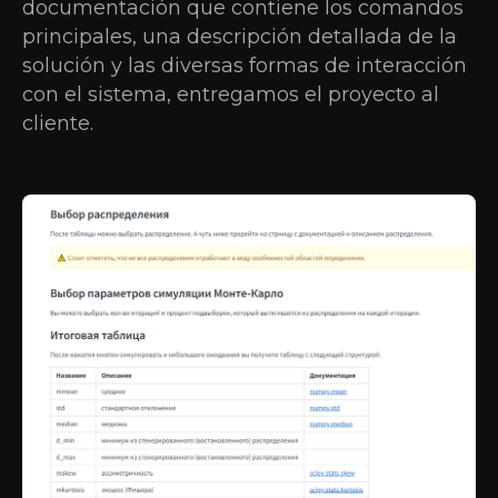
documentación que contiene los comandos
principales, una descripción detallada de la
solución y las diversas formas de interacción
con el sistema, entregamos el proyecto al
cliente.