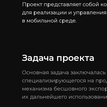
Проект представляет собой к
для реализации и управления
в мобильной среде.
Навигация
Проекты
Услуги
Блог EvSpace
Задача проекта
Проекты
Gratio.Team — 
и стажировки
Основная задача заключалась
Вакансии
GG.Gratio — ра
специализирующегося на про
Стажировка
диджитал игр 
механизма бесшовного экспор
их дальнейшего использовани