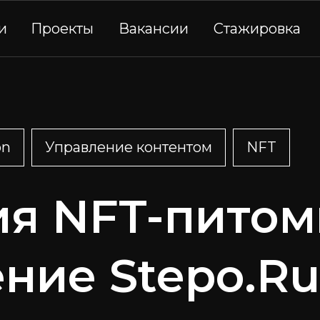
и
Проекты
Вакансии
Стажировка
on
Управление контентом
NFT
ия NFT-питом
ние Stepo.R