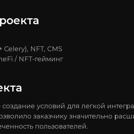
область, г Ульяновск, ул
Докучаева, д. 24/176, помещ
роекта
граммного обеспечения»
Политика обработки персональных данных
тью «Гратио».
237300009110.
 Celery), NFT, CMS
eFi / NFT-гейминг
екта
 создание условий для легкой интегр
озволило заказчику значительно рас
еченность пользователей.