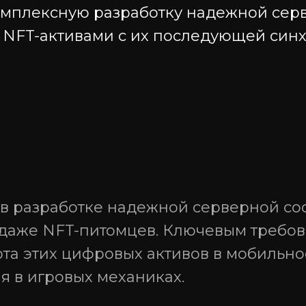
омплексную разработку надежной сер
 NFT-активами с их последующей син
Контакты
+7 9951 15 22 12
+7 422 73 22 12
вакансии
Telegram
WhatsApp
 в разработке надежной серверной со
зработка
hello@gratio.tech
даже NFT-питомцев. Ключевым требов
для бизнеса
та этих цифровых активов в мобильн
bitrix@gratio.team
я в игровых механиках.
Юридический и фактичес
адрес: 432 027, Ульяновска