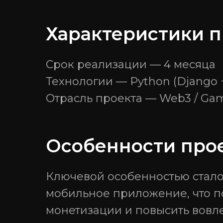
Характеристики п
ОКВЭД - 62.01 «Разработка компьютерного про
© 2026 Общество с ограниченной ответственнос
Срок реализации — 4 месяца
Все права защищены. ИНН 7300022791. ОГРН: 1
Технологии — Python (Django +
Отрасль проекта — Web3 / Gam
Особенности про
Ключевой особенностью стало
мобильное приложение, что п
монетизации и повысить вовл