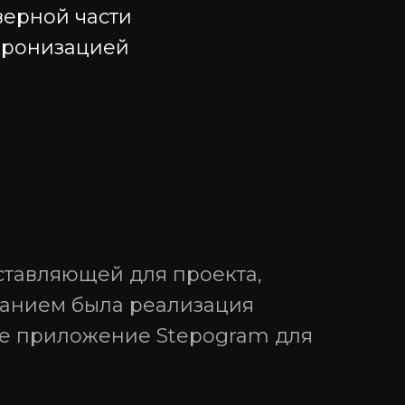
верной части
хронизацией
Социальные сети
ставляющей для проекта,
анием была реализация
ое приложение Stepogram для
кий
я