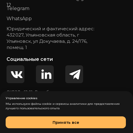
12
Telegram
WhatsApp
Юридический и фактический адрес:
432 027, Ульяновская область, г
Ульяновск, ул Докучаева, д. 24/176,
помещ. 1
Социальные сети
ОКВЭД - 62.01 «Разработка компьютерного
программного обеспечения»
Управление cookies
Мы используем файлы cookie и сервисы аналитики для предоставления
лучшего пользовательского опыта
Политика обработки персональных данных
Согласие на обработку персональных данных
Принять все
© 2026 Общество с ограниченной